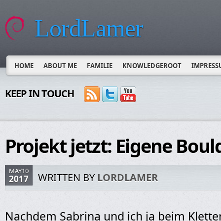
LordLamer
HOME
ABOUT ME
FAMILIE
KNOWLEDGEROOT
IMPRESS
KEEP IN TOUCH
Projekt jetzt: Eigene Bo
MAY10
WRITTEN BY
LORDLAMER
2017
Nachdem Sabrina und ich ja beim Klett