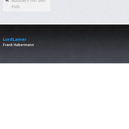
Bouldern mit den
Kids
LordLamer
Frank Habermann