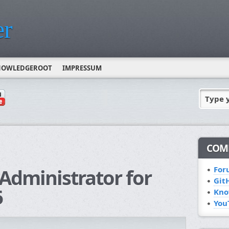
r
NOWLEDGEROOT
IMPRESSUM
Type 
COM
d Administrator for
For
Git
6
Kno
You