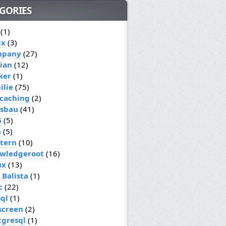
GORIES
(1)
ix
(3)
mpany
(27)
ian
(12)
ker
(1)
ilie
(75)
caching
(2)
sbau
(41)
6
(5)
a
(5)
ttern
(10)
wledgeroot
(16)
ux
(13)
 Balista
(1)
c
(22)
ql
(1)
screen
(2)
tgresql
(1)