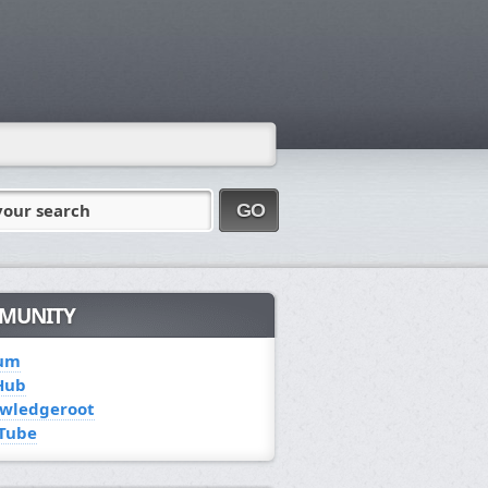
your search
GO
MUNITY
um
Hub
wledgeroot
Tube