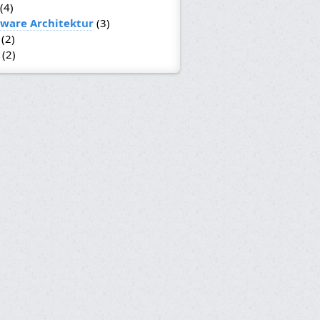
(4)
tware Architektur
(3)
(2)
(2)