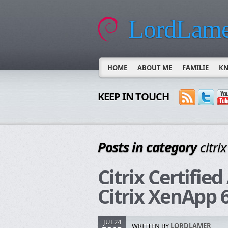
LordLame
HOME
ABOUT ME
FAMILIE
K
KEEP IN TOUCH
Posts in category
citrix
Citrix Certifie
Citrix XenApp 
JUL24
WRITTEN BY
LORDLAMER