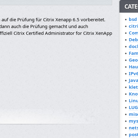
CATE
bsd
 auf die Prüfung für Citrix Xenapp 6.5 vorbereitet.
citr
 dann auch die Prüfung gemacht und auch
Co
fiziell Citrix Certified Administrator for Citrix XenApp
Deb
doc
Fam
Geo
Hau
IPv
Jav
kle
Kno
Lin
LUG
mis
mys
net
pos