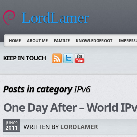
LordLamer
HOME
ABOUT ME
FAMILIE
KNOWLEDGEROOT
IMPRESS
KEEP IN TOUCH
Posts in category
IPv6
One Day After – World IP
JUN09
WRITTEN BY
LORDLAMER
2011