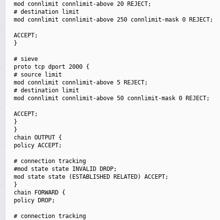
 mod connlimit connlimit-above 20 REJECT;

 # destination limit

 mod connlimit connlimit-above 250 connlimit-mask 0 REJECT;

 ACCEPT;

 }

 # sieve

 proto tcp dport 2000 {

 # source limit

 mod connlimit connlimit-above 5 REJECT;

 # destination limit

 mod connlimit connlimit-above 50 connlimit-mask 0 REJECT;

 ACCEPT;

 }

 }

 chain OUTPUT {

 policy ACCEPT;

 # connection tracking

 #mod state state INVALID DROP;

 mod state state (ESTABLISHED RELATED) ACCEPT;

 }

 chain FORWARD {

 policy DROP;

 # connection tracking
