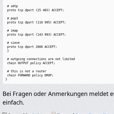
 # smtp

 proto tcp dport (25 465) ACCEPT;

 # pop3

 proto tcp dport (110 995) ACCEPT;

 # imap

 proto tcp dport (143 993) ACCEPT;

 # sieve

 proto tcp dport 2000 ACCEPT;

 }

 # outgoing connections are not limited

 chain OUTPUT policy ACCEPT;

 # this is not a router

 chain FORWARD policy DROP;

}
Bei Fragen oder Anmerkungen meldet e
einfach.