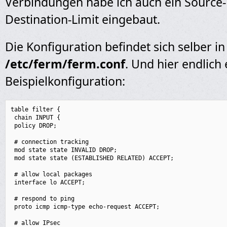
Verbindungen habe ich auch ein Source-
Destination-Limit eingebaut.
Die Konfiguration befindet sich selber in
/etc/ferm/ferm.conf
. Und hier endlich 
Beispielkonfiguration:
table filter {

 chain INPUT {

 policy DROP;

 # connection tracking

 mod state state INVALID DROP;

 mod state state (ESTABLISHED RELATED) ACCEPT;

 # allow local packages

 interface lo ACCEPT;

 # respond to ping

 proto icmp icmp-type echo-request ACCEPT;

 # allow IPsec
