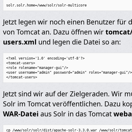
solr.solr.home=/www/solr/solr-multicore
Jetzt legen wir noch einen Benutzer für 
von Tomcat an. Dazu öffnen wir
tomcat/
users.xml
und legen die Datei so an:
<?xml version='1.0' encoding='utf-8'?>

<tomcat-users>

<role rolename="manager-gui"/>

<user username="admin" password="admin" roles="manager-gui"/>

</tomcat-users>
Jetzt sind wir auf der Zielgeraden. Wir m
Solr im Tomcat veröffentlichen. Dazu kop
WAR-Datei
aus Solr in das Tomcat
weba
cp /www/solr/solr/dist/apache-solr-3.3.0.war /www/solr/tomcat