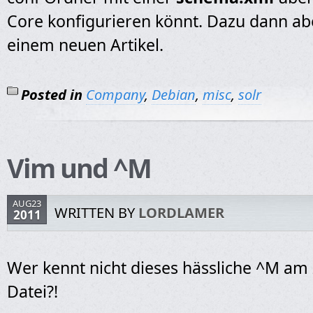
Core konfigurieren könnt. Dazu dann ab
einem neuen Artikel.
Posted in
Company
,
Debian
,
misc
,
solr
Vim und ^M
AUG23
WRITTEN BY
LORDLAMER
2011
Wer kennt nicht dieses hässliche ^M am
Datei?!