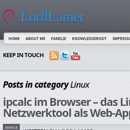
LordLamer
HOME
ABOUT ME
FAMILIE
KNOWLEDGEROOT
IMPRESS
KEEP IN TOUCH
Posts in category
Linux
ipcalc im Browser – das L
Netzwerktool als Web-Ap
MAR18