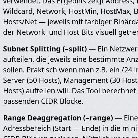
verwendet. Das Ergebnis zeigt Address,
Wildcard, Network, HostMin, HostMax, 
Hosts/Net — jeweils mit farbiger Binärda
der Network- und Host-Bits visuell getr
Subnet Splitting (–split)
— Ein Netzwer
aufteilen, die jeweils eine bestimmte An
sollen. Praktisch wenn man z.B. ein /24 i
Server (50 Hosts), Management (30 Hosts
Hosts) aufteilen will. Das Tool berechne
passenden CIDR-Blöcke.
Range Deaggregation (–range)
— Eine
Adressbereich (Start — Ende) in die min