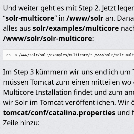
Und weiter geht es mit Step 2. Jetzt leg
“
solr-multicore
” in
/www/solr
an. Dana
alles aus
solr/examples/multicore
nac
/www/solr/solr-multicore
:
cp -a /www/solr/solr/examples/multicore/* /www/solr/solr-mult
Im Step 3 kümmern wir uns endlich um 
müssen Tomcat zum einen mitteilen wo 
Multicore Installation findet und zum 
wir Solr im Tomcat veröffentlichen. Wir 
tomcat/conf/catalina.properties
und f
Zeile hinzu: