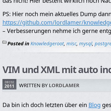
das nicht! Hier besteht wirklich noch Na
PS: Hier noch mein aktuelles Dump dan
https://github.com/lordlamer/knowledg
– Verbesserungen nehme ich gerne ent
Posted in
Knowledgeroot
,
misc
,
mysql
,
postgr
VIM und XML mit auto in
DEC02
WRITTEN BY
LORDLAMER
2011
Da bin ich doch letzten über ein
Blog
ges