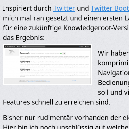
Inspiriert durch
Twitter
und
Twitter Boo
mich mal ran gesetzt und einen ersten 
für eine zukünftige Knowledgeroot-Versi
das Ergebnis:
Wir haben 
komprimie
Navigatio
Bedienung
soll und v
Features schnell zu erreichen sind.
Bisher nur rudimentär vorhanden der ei
Hier bin ich noch unschlüssig auf welche