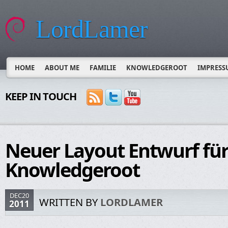
LordLamer
HOME
ABOUT ME
FAMILIE
KNOWLEDGEROOT
IMPRESS
KEEP IN TOUCH
Neuer Layout Entwurf fü
Knowledgeroot
DEC20
WRITTEN BY
LORDLAMER
2011