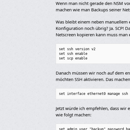
Wenn man nicht gerade den NSM von J
machen wie man Backups seiner Net
Was bleibt einem neben manuellem e
Konfiguration noch übrig? Ja. SCP! 
Netscreen kopieren kann muss man e
set ssh version v2

set ssh enable

set scp enable
Danach müssen wir noch auf dem ent
möchten SSH aktivieren. Das machen 
set interface ethernet0 manage ssh
Jetzt würde ich empfehlen, dass wir 
wie folgt machen:
set admin user "backup" password ba