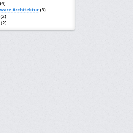
(4)
tware Architektur
(3)
(2)
(2)