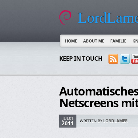
LordLame
HOME
ABOUT ME
FAMILIE
K
KEEP IN TOUCH
Automatisches
Netscreens mit
JUL01
WRITTEN BY
LORDLAMER
2011