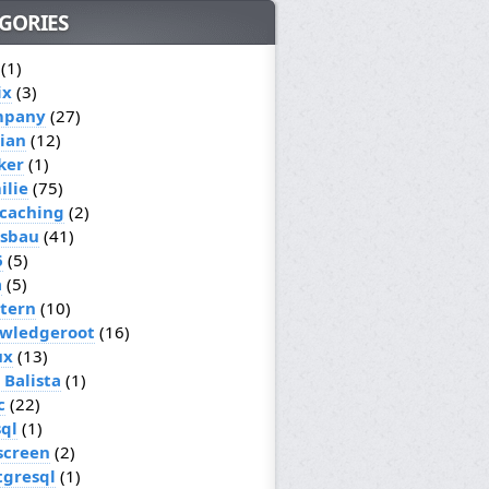
GORIES
(1)
ix
(3)
mpany
(27)
ian
(12)
ker
(1)
ilie
(75)
caching
(2)
sbau
(41)
6
(5)
a
(5)
ttern
(10)
wledgeroot
(16)
ux
(13)
 Balista
(1)
c
(22)
ql
(1)
screen
(2)
tgresql
(1)