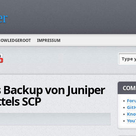
r
NOWLEDGEROOT
IMPRESSUM
Type 
 Backup von Juniper
COM
tels SCP
For
Git
Kno
You