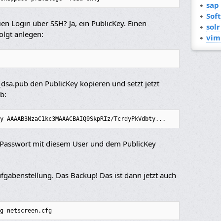
sap
Sof
en Login über SSH? Ja, ein PublicKey. Einen
solr
olgt anlegen:
vim
_dsa.pub den PublicKey kopieren und setzt jetzt
b:
y AAAAB3NzaC1kc3MAAACBAIQ9SkpRIz/TcrdyPkVdbty...
e Passwort mit diesem User und dem PublicKey
fgabenstellung. Das Backup! Das ist dann jetzt auch
g netscreen.cfg