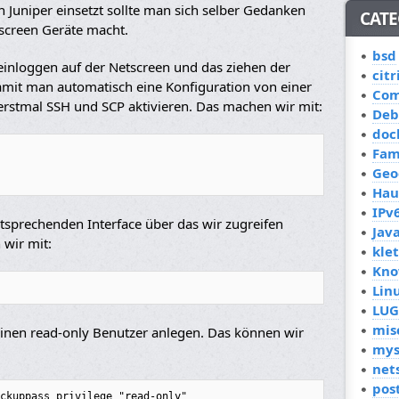
uniper einsetzt sollte man sich selber Gedanken
CATE
screen Geräte macht.
bsd
inloggen auf der Netscreen und das ziehen der
citr
Damit man automatisch eine Konfiguration von einer
Co
rstmal SSH und SCP aktivieren. Das machen wir mit:
Deb
doc
Fam
Geo
Hau
IPv
sprechenden Interface über das wir zugreifen
Jav
wir mit:
kle
Kno
Lin
LUG
mis
einen read-only Benutzer anlegen. Das können wir
mys
net
pos
ckuppass privilege "read-only"