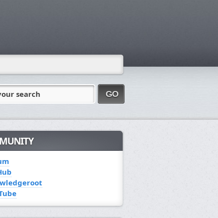
your search
GO
MUNITY
um
Hub
wledgeroot
Tube