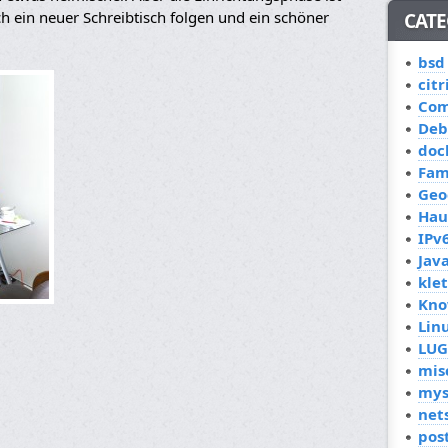
ch ein neuer Schreibtisch folgen und ein schöner
CATE
bsd
citr
Co
Deb
doc
Fam
Geo
Hau
IPv
Jav
kle
Kno
Lin
LUG
mis
mys
net
pos