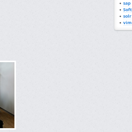
sap
Sof
solr
vim