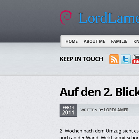
LordLame
HOME
ABOUT ME
FAMILIE
K
KEEP IN TOUCH
Auf den 2. Blic
FEB14
WRITTEN BY
LORDLAMER
2011
2. Wochen nach dem Umzug sieht es 
auch an der Wand. Wirkt somit schon 