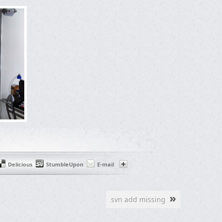
Delicious
StumbleUpon
E-mail
»
svn add missing