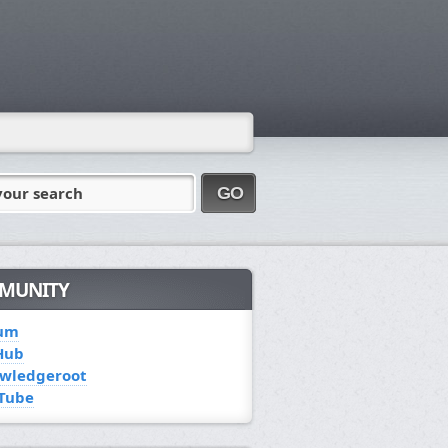
your search
GO
MUNITY
um
Hub
wledgeroot
Tube