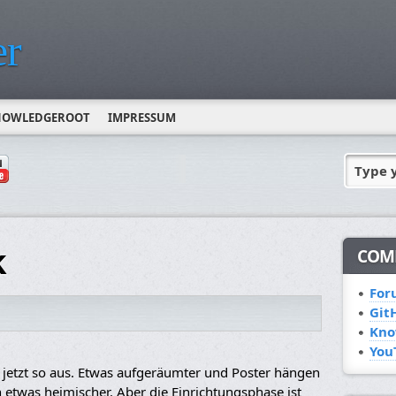
r
NOWLEDGEROOT
IMPRESSUM
Type 
k
COM
For
Git
Kno
You
jetzt so aus. Etwas aufgeräumter und Poster hängen
etwas heimischer. Aber die Einrichtungsphase ist