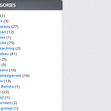
GORIES
(1)
ix
(3)
mpany
(27)
ian
(12)
ker
(1)
ilie
(75)
caching
(2)
sbau
(41)
6
(5)
a
(5)
ttern
(10)
wledgeroot
(16)
ux
(13)
 Balista
(1)
c
(22)
ql
(1)
screen
(2)
tgresql
(1)