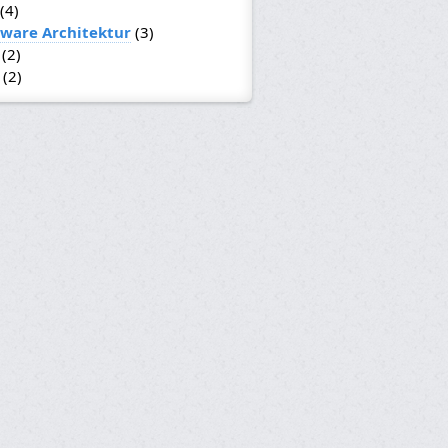
(4)
tware Architektur
(3)
(2)
(2)