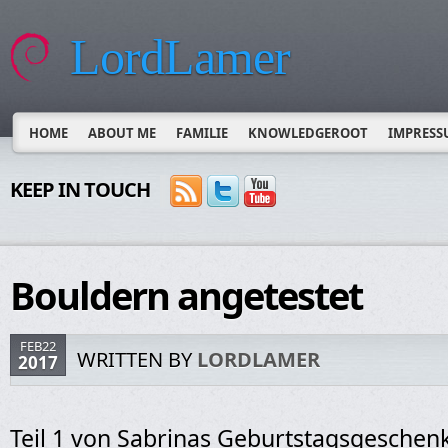
LordLamer
HOME
ABOUT ME
FAMILIE
KNOWLEDGEROOT
IMPRESS
KEEP IN TOUCH
Bouldern angetestet
FEB22
WRITTEN BY
LORDLAMER
2017
Teil 1 von Sabrinas Geburtstagsgeschenk 