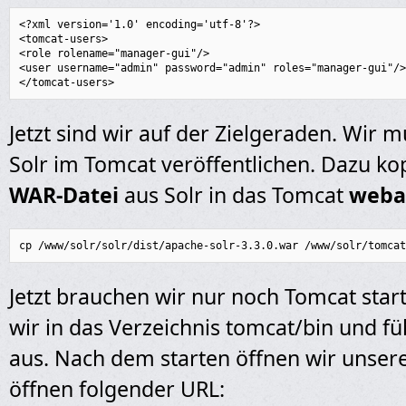
<?xml version='1.0' encoding='utf-8'?>

<tomcat-users>

<role rolename="manager-gui"/>

<user username="admin" password="admin" roles="manager-gui"/>

</tomcat-users>
Jetzt sind wir auf der Zielgeraden. Wir m
Solr im Tomcat veröffentlichen. Dazu kop
WAR-Datei
aus Solr in das Tomcat
weba
cp /www/solr/solr/dist/apache-solr-3.3.0.war /www/solr/tomcat
Jetzt brauchen wir nur noch Tomcat sta
wir in das Verzeichnis tomcat/bin und fü
aus. Nach dem starten öffnen wir unse
öffnen folgender URL: