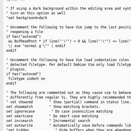
" If using a dark background within the editing area and synt
" turn on this option as well

"set background=dark

" Uncomment the following to have Vim jump to the last positi
" reopening a file

if has("autocmd")

 au BufReadPost * if line("'\"") > 0 && line("'\"") <= line("
 \| exe "normal g'\"" | endif

endif

" Uncomment the following to have Vim load indentation rules 
" detected filetype. Per default Debian Vim only load filetyp
" plugins.

if has("autocmd")

 filetype indent on

endif

" The following are commented out as they cause vim to behave
" differently from regular Vi. They are highly recommended th
" set showcmd        " Show (partial) command in status line.

set showmatch        " Show matching brackets.

set ignorecase        " Do case insensitive matching

set smartcase        " Do smart case matching

set incsearch        " Incremental search

set autowrite        " Automatically save before commands lik
"set hidden             " Hide buffers when they are abandone