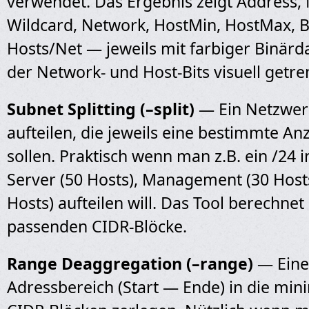
verwendet. Das Ergebnis zeigt Address,
Wildcard, Network, HostMin, HostMax, 
Hosts/Net — jeweils mit farbiger Binärda
der Network- und Host-Bits visuell getr
Subnet Splitting (–split)
— Ein Netzwer
aufteilen, die jeweils eine bestimmte An
sollen. Praktisch wenn man z.B. ein /24 i
Server (50 Hosts), Management (30 Hosts
Hosts) aufteilen will. Das Tool berechne
passenden CIDR-Blöcke.
Range Deaggregation (–range)
— Eine
Adressbereich (Start — Ende) in die min