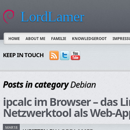
LordLamer
HOME
ABOUT ME
FAMILIE
KNOWLEDGEROOT
IMPRESS
KEEP IN TOUCH
Posts in category
Debian
ipcalc im Browser – das L
Netzwerktool als Web-Ap
MAR18