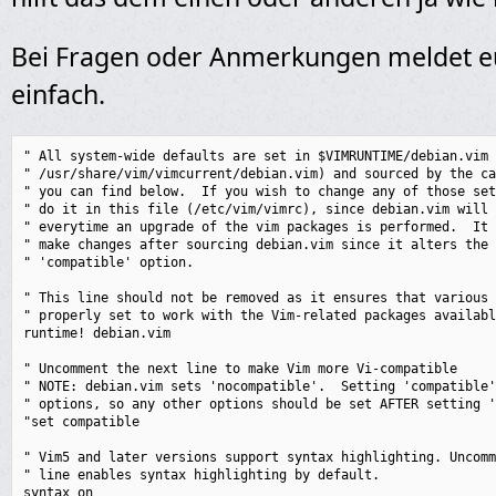
Bei Fragen oder Anmerkungen meldet e
einfach.
" All system-wide defaults are set in $VIMRUNTIME/debian.vim 
" /usr/share/vim/vimcurrent/debian.vim) and sourced by the ca
" you can find below.  If you wish to change any of those set
" do it in this file (/etc/vim/vimrc), since debian.vim will 
" everytime an upgrade of the vim packages is performed.  It 
" make changes after sourcing debian.vim since it alters the 
" 'compatible' option.

" This line should not be removed as it ensures that various 
" properly set to work with the Vim-related packages availabl
runtime! debian.vim

" Uncomment the next line to make Vim more Vi-compatible

" NOTE: debian.vim sets 'nocompatible'.  Setting 'compatible'
" options, so any other options should be set AFTER setting '
"set compatible

" Vim5 and later versions support syntax highlighting. Uncomm
" line enables syntax highlighting by default.

syntax on
