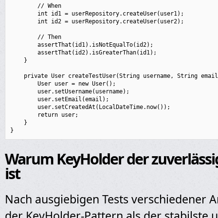
        // When

        int id1 = userRepository.createUser(user1);

        int id2 = userRepository.createUser(user2);

        // Then

        assertThat(id1).isNotEqualTo(id2);

        assertThat(id2).isGreaterThan(id1);

    }

    private User createTestUser(String username, String email
        User user = new User();

        user.setUsername(username);

        user.setEmail(email);

        user.setCreatedAt(LocalDateTime.now());

        return user;

    }

Warum KeyHolder der zuverlässi
ist
Nach ausgiebigen Tests verschiedener An
der KeyHolder-Pattern als der stabilste 