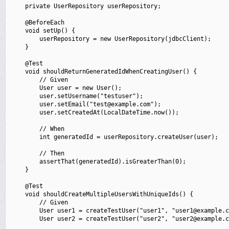
    private UserRepository userRepository;

    @BeforeEach

    void setUp() {

        userRepository = new UserRepository(jdbcClient);

    }

    @Test

    void shouldReturnGeneratedIdWhenCreatingUser() {

        // Given

        User user = new User();

        user.setUsername("testuser");

        user.setEmail("test@example.com");

        user.setCreatedAt(LocalDateTime.now());

        // When

        int generatedId = userRepository.createUser(user);

        // Then

        assertThat(generatedId).isGreaterThan(0);

    }

    @Test

    void shouldCreateMultipleUsersWithUniqueIds() {

        // Given

        User user1 = createTestUser("user1", "user1@example.c
        User user2 = createTestUser("user2", "user2@example.c