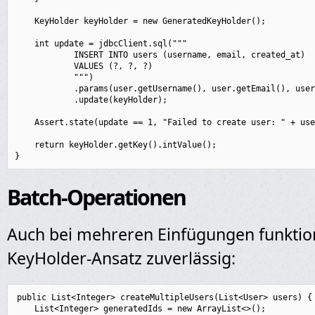
    KeyHolder keyHolder = new GeneratedKeyHolder();

    int update = jdbcClient.sql("""

            INSERT INTO users (username, email, created_at) 

            VALUES (?, ?, ?)

            """)

            .params(user.getUsername(), user.getEmail(), user
            .update(keyHolder);

    Assert.state(update == 1, "Failed to create user: " + use
    return keyHolder.getKey().intValue();

Batch-Operationen
Auch bei mehreren Einfügungen funktion
KeyHolder-Ansatz zuverlässig:
public List<Integer> createMultipleUsers(List<User> users) {

    List<Integer> generatedIds = new ArrayList<>();
