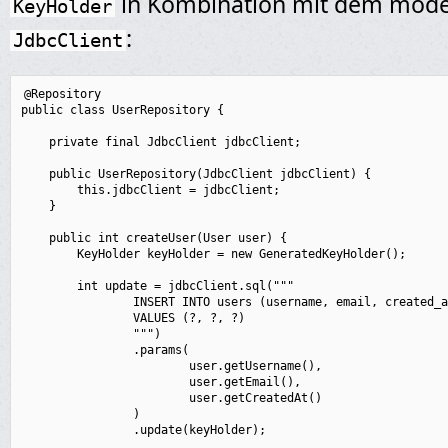
in Kombination mit dem mod
KeyHolder
:
JdbcClient
@Repository

public class UserRepository {

    private final JdbcClient jdbcClient;

    public UserRepository(JdbcClient jdbcClient) {

        this.jdbcClient = jdbcClient;

    }

    public int createUser(User user) {

        KeyHolder keyHolder = new GeneratedKeyHolder();

        int update = jdbcClient.sql("""

                INSERT INTO users (username, email, created_a
                VALUES (?, ?, ?)

                """)

                .params(

                        user.getUsername(),

                        user.getEmail(),

                        user.getCreatedAt()

                )

                .update(keyHolder);
