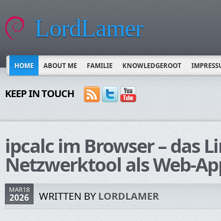
LordLamer
HOME
ABOUT ME
FAMILIE
KNOWLEDGEROOT
IMPRESS
KEEP IN TOUCH
ipcalc im Browser – das L
Netzwerktool als Web-Ap
MAR18
WRITTEN BY
LORDLAMER
2026