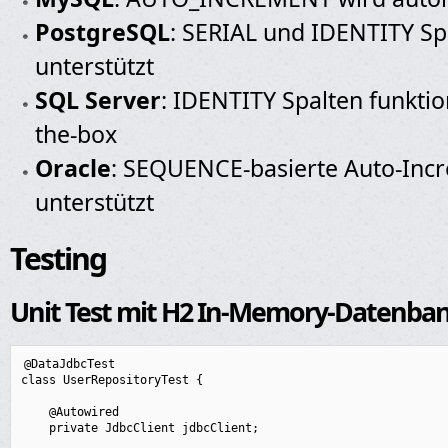
PostgreSQL
: SERIAL und IDENTITY S
unterstützt
SQL Server
: IDENTITY Spalten funktio
the-box
Oracle
: SEQUENCE-basierte Auto-Inc
unterstützt
Testing
Unit Test mit H2 In-Memory-Datenba
@DataJdbcTest

class UserRepositoryTest {

    @Autowired

    private JdbcClient jdbcClient;
