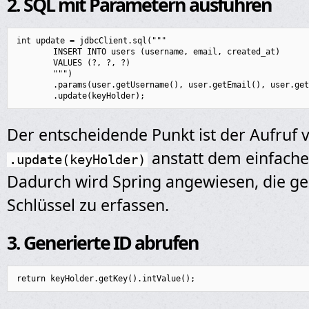
2. SQL mit Parametern ausführen
int update = jdbcClient.sql("""

        INSERT INTO users (username, email, created_at) 

        VALUES (?, ?, ?)

        """)

        .params(user.getUsername(), user.getEmail(), user.get
Der entscheidende Punkt ist der Aufruf 
anstatt dem einfach
.update(keyHolder)
Dadurch wird Spring angewiesen, die ge
Schlüssel zu erfassen.
3. Generierte ID abrufen