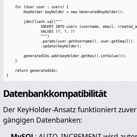
    for (User user : users) {

        KeyHolder keyHolder = new GeneratedKeyHolder();

        jdbcClient.sql("""

                INSERT INTO users (username, email, created_a
                VALUES (?, ?, ?)

                """)

                .params(user.getUsername(), user.getEmail(), 
                .update(keyHolder);

        generatedIds.add(keyHolder.getKey().intValue());

    }

    return generatedIds;

Datenbankkompatibilität
Der KeyHolder-Ansatz funktioniert zuverl
gängigen Datenbanken:
MySQL
: AUTO_INCREMENT wird autom