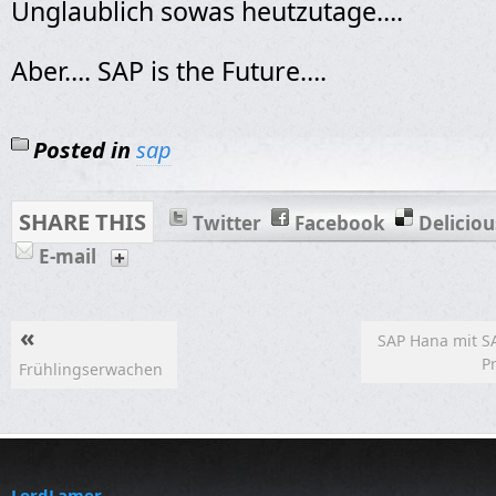
Unglaublich sowas heutzutage….
Aber…. SAP is the Future….
Posted in
sap
SHARE THIS
Twitter
Facebook
Deliciou
E-mail
«
SAP Hana mit S
P
Frühlingserwachen
LordLamer