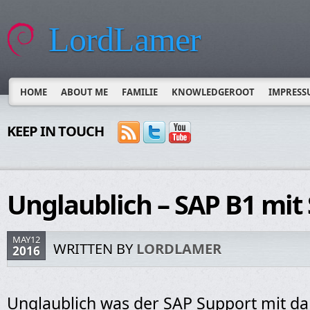
LordLamer
HOME
ABOUT ME
FAMILIE
KNOWLEDGEROOT
IMPRESS
KEEP IN TOUCH
Unglaublich – SAP B1 mit
MAY12
WRITTEN BY
LORDLAMER
2016
Unglaublich was der SAP Support mit da m