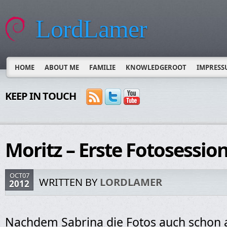
LordLamer
HOME
ABOUT ME
FAMILIE
KNOWLEDGEROOT
IMPRESS
KEEP IN TOUCH
Moritz – Erste Fotosessio
OCT07
WRITTEN BY
LORDLAMER
2012
Nachdem Sabrina die Fotos auch schon 