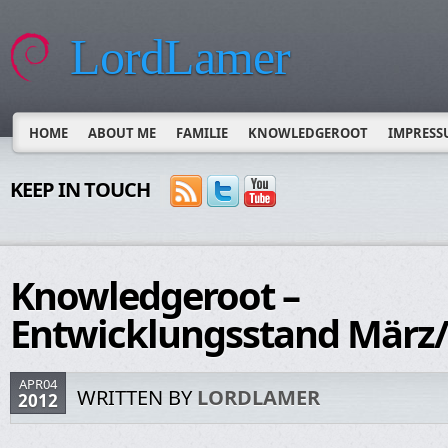
LordLamer
HOME
ABOUT ME
FAMILIE
KNOWLEDGEROOT
IMPRESS
KEEP IN TOUCH
Knowledgeroot –
Entwicklungsstand März/
APR04
WRITTEN BY
LORDLAMER
2012