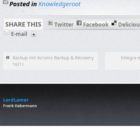
Posted in
Knowledgeroot
SHARE THIS
Twitter
Facebook
Deliciou
E-mail
«
Backup mit Acronis Backup & Recovery
Integra 
10/11
LordLamer
Frank Habermann