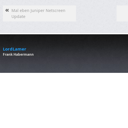
«
Mal eben Juniper Netscreen
Update
LordLamer
Frank Habermann