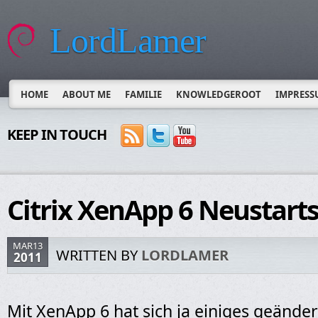
LordLamer
HOME
ABOUT ME
FAMILIE
KNOWLEDGEROOT
IMPRESS
KEEP IN TOUCH
Citrix XenApp 6 Neustart
MAR13
WRITTEN BY
LORDLAMER
2011
Mit XenApp 6 hat sich ja einiges geändert